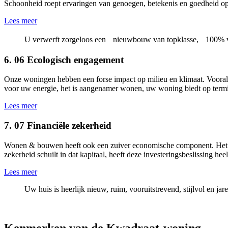
Schoonheid roept ervaringen van genoegen, betekenis en goedheid op. 
Lees meer
U verwerft zorgeloos een nieuwbouw van topklasse, 100% vo
6.
06
Ecologisch engagement
Onze woningen hebben een forse impact op milieu en klimaat. Vooral 
voor uw energie, het is aangenamer wonen, uw woning biedt op termij
Lees meer
7.
07
Financiële zekerheid
Wonen & bouwen heeft ook een zuiver economische component. Het bet
zekerheid schuilt in dat kapitaal, heeft deze investeringsbeslissing h
Lees meer
Uw huis is heerlijk nieuw, ruim, vooruitstrevend, stijlvol en ja
Kenmerken van de Kwadraat-woning