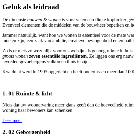
Geluk als leidraad
De dimensie
bouwen & wonen
is voor velen een flinke kopbreker ge
Evenveel elementen die de middelen van de bouwheer beperken en het
Jammer natuurlijk, want hoe we wonen is essentieel voor de mate w
moeten zijn, een zaak van ambitie, creatieve bevlogenheid en empathi
Zo is er niets zo wezenlijk voor ons welzijn als genoeg ruimte in huis 
groots wonen
zeven essentiële ingrediënten
. Ze liggen ons erg nauw
tevreden gevoel ergens volkomen thuis te zijn.
Kwadraat werd in 1995 opgericht en heeft ondertussen meer dan 1000
1.
01
Ruimte & licht
Niets dat uw woonervaring meer glans geeft dan de hoeveelheid ruimte
woning haar bewoners kan schenken.
Lees meer
2.
02
Geborgenheid