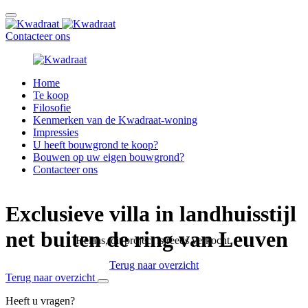
Contacteer ons
Home
Te koop
Filosofie
Kenmerken van de Kwadraat-woning
Impressies
U heeft bouwgrond te koop?
Bouwen op uw eigen bouwgrond?
Contacteer ons
Exclusieve villa in landhuisstijl
net buiten de ring van Leuven
Helaas, dit project is reeds verkocht.
Terug naar overzicht
Terug naar overzicht
Heeft u vragen?